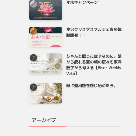
年末キャンペーン
奥沢クリスマスマルシェお灸体
験開催！！
ちゃんと眠ったはずなのに。朝
から疲れる夏の朝の疲れを東洋
医学から考える【Biser Weekly
Vol.5】
喉に違和感を感じ始めたら。
アーカイブ