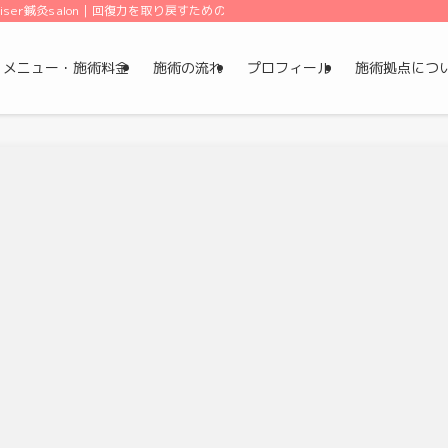
ser鍼灸salon｜回復力を取り戻すための、静かな鍼灸
メニュー・施術料金
施術の流れ
プロフィール
施術拠点につ